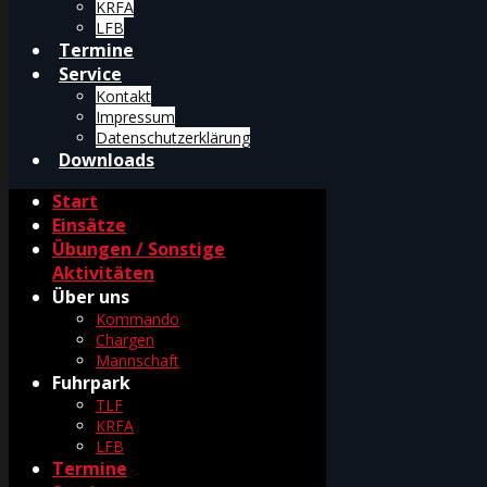
KRFA
LFB
Termine
Service
Kontakt
Impressum
Datenschutzerklärung
Downloads
Start
Einsätze
Übungen / Sonstige
Aktivitäten
Über uns
Kommando
Chargen
Mannschaft
Fuhrpark
TLF
KRFA
LFB
Termine