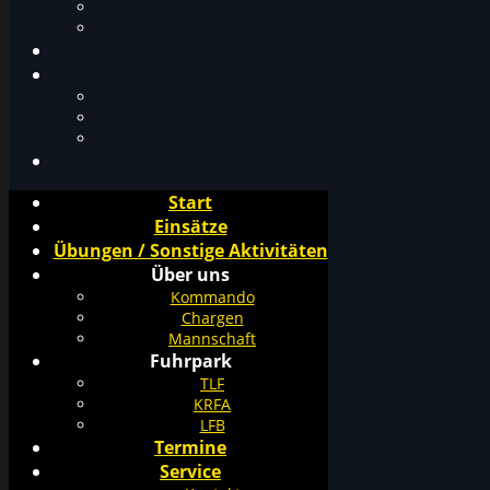
Start
Einsätze
Übungen / Sonstige Aktivitäten
Über uns
Kommando
Chargen
Mannschaft
Fuhrpark
TLF
KRFA
LFB
Termine
Service