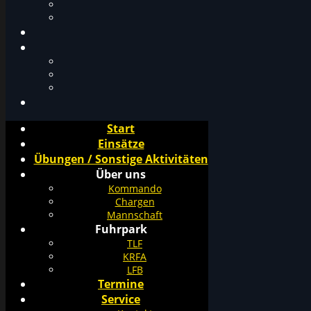
Start
Einsätze
Übungen / Sonstige Aktivitäten
Über uns
Kommando
Chargen
Mannschaft
Fuhrpark
TLF
KRFA
LFB
Termine
Service