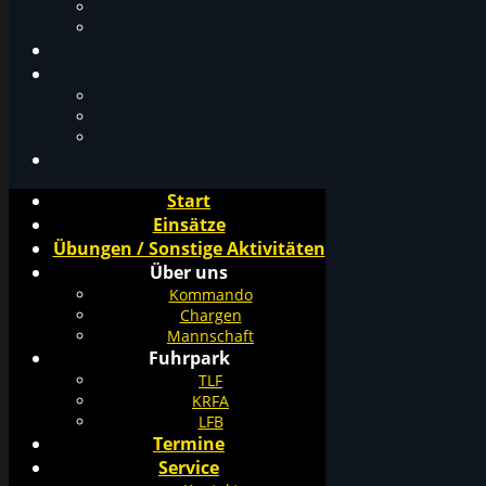
Start
Einsätze
Übungen / Sonstige Aktivitäten
Über uns
Kommando
Chargen
Mannschaft
Fuhrpark
TLF
KRFA
LFB
Termine
Service