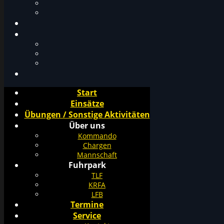
Start
Einsätze
Übungen / Sonstige Aktivitäten
Über uns
Kommando
Chargen
Mannschaft
Fuhrpark
TLF
KRFA
LFB
Termine
Service