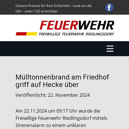
Unsere Freizeit für Ihre Sicherheit - rund um die
Uhr - unter 122 erreichbar
Start
Einsätze
Übungen / Sonstige Aktivitäten
Über uns
Fuhrpark
Termine
Mülltonnenbrand am Friedhof
Service
griff auf Hecke über
Downloads
Veröffentlicht: 22. November 2024
Am 22.11.2024 um 09:17 Uhr wurde die
Freiwillige Feuerwehr Riedlingsdorf mittels
Sirenenalarm zu einem unklaren