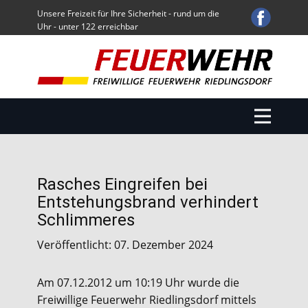
Unsere Freizeit für Ihre Sicherheit - rund um die
Uhr - unter 122 erreichbar
Start
Einsätze
Übungen / Sonstige Aktivitäten
Über uns
Fuhrpark
Termine
Rasches Eingreifen bei
Service
Entstehungsbrand verhindert
Downloads
Schlimmeres
Veröffentlicht: 07. Dezember 2024
Am 07.12.2012 um 10:19 Uhr wurde die
Freiwillige Feuerwehr Riedlingsdorf mittels