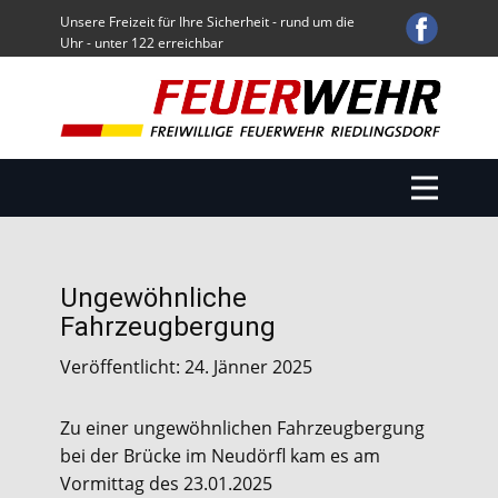
Unsere Freizeit für Ihre Sicherheit - rund um die
Uhr - unter 122 erreichbar
Start
Einsätze
Übungen / Sonstige Aktivitäten
Über uns
Fuhrpark
Termine
Ungewöhnliche
Service
Fahrzeugbergung
Downloads
Veröffentlicht: 24. Jänner 2025
Zu einer ungewöhnlichen Fahrzeugbergung
bei der Brücke im Neudörfl kam es am
Vormittag des 23.01.2025