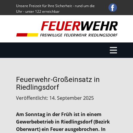
Unsere Freizeit für Ihre Sicherheit - rund um die
Uhr - unter 122 erreichbar
Start
Einsätze
Übungen / Sonstige Aktivitäten
Über uns
Fuhrpark
Termine
Feuerwehr-Großeinsatz in
Service
Riedlingsdorf
Downloads
Veröffentlicht: 14. September 2025
Am Sonntag in der Früh ist in einem
Gewerbebetrieb in Riedlingsdorf (Bezirk
Oberwart) ein Feuer ausgebrochen. In